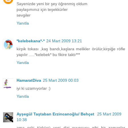
Sayenizde yeni bir şey öğrenmiş oldum
paylaşımınız için teşekkürler
sevgiler
Yanıtla
*kelebekana*-*
24 Mart 2009 13:21
kirpik tokası ,kaş bandı,kaşlara melikler örülür,kirpiğe röfle
yapılır .....*kelebek* bu fikire taktı***
Yanıtla
HamaratDiva
25 Mart 2009 00:03
iyi ki uzamıyorlar :)
Yanıtla
Ayşegül Taştaban Erzincanoğlu/ Behçet
25 Mart 2009
10:38
ama eski türkücü yeni dizi oyuncusu gibi bir zamanlar