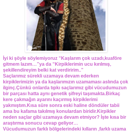
İyi ki şöyle söylemiyoruz “Kaşlarım çok uzadı,kuaföre
gitmem lazım…”ya da “Kirpiklerimin ucu kırılmış,
şekillendireyim belki kat verdiririm..”
Saçlarımız sürekli uzamaya devam ederken
kirpiklerimizin ya da kaşlarımızın uzamaması aslında çok
ilginç.Çünkü onlarda tıpkı saçlarımız gibi vücudumuzun
bir parçası hatta aynı genetik şifreyi taşımakta.Birkaç
kere çakmağın ayarını kaçırmış kirpiklerimi
yakmıştım.Kısa süre sonra eski haline döndüler tabii
ama bu kafama takılmış konulardan biridir.Kirpikler
neden saçlar gibi uzamaya devam etmiyor? İşte kısa bir
araştırma sonucu cevap geliyor…
Vücudumuzun farklı bölgelerindeki kılların ,farklı uzama